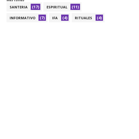
(17)
(11)
SANTERIA
ESPIRITUAL
(7)
(4)
(4)
INFORMATIVO
IFA
RITUALES