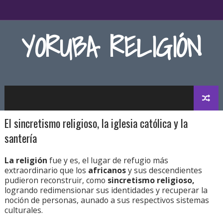
YORUBA RELIGIÓN
El sincretismo religioso, la iglesia católica y la
santería
La religión
fue y es, el lugar de refugio más
extraordinario que los
africanos
y sus descendientes
pudieron reconstruir, como
sincretismo religioso,
logrando redimensionar sus identidades y recuperar la
noción de personas, aunado a sus respectivos sistemas
culturales.